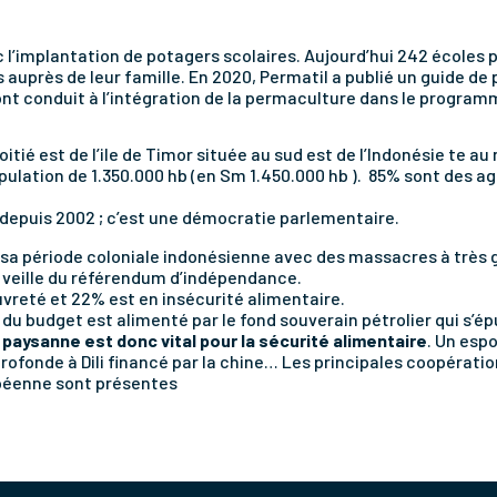
 l’implantation de potagers scolaires. Aujourd’hui 242 écoles 
s auprès de leur famille. En 2020, Permatil a publié un guide d
 ont conduit à l’intégration de la permaculture dans le progra
oitié est de l’ile de Timor située au sud est de l’Indonésie te au 
pulation de 1.350.000 hb (en Sm 1.450.000 hb ). 85% sont des a
t depuis 2002 ; c’est une démocratie parlementaire.
e sa période coloniale indonésienne avec des massacres à très
 veille du référendum d’indépendance.
uvreté et 22% est en insécurité alimentaire.
du budget est alimenté par le fond souverain pétrolier qui s’ép
 paysanne est donc vital pour la sécurité alimentaire
. Un esp
profonde à Dili financé par la chine… Les principales coopérati
opéenne sont présentes