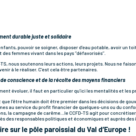
ent durable juste et solidaire
nfants, pouvoir se soigner, disposer d’eau potable, avoir un toi
 des femmes vivant dans les pays ‘’défavorisés’’.
TS, nous soutenons leurs actions, leurs projets. Nous ne faison
nir à le réaliser. C’est cela être partenaires.
se de conscience et de la récolte des moyens financiers
ent évoluer, il faut en particulier qu’ici les mentalités et les 
t que l’être humain doit être premier dans les décisions de gou
es au service du profit financier de quelques-uns ou du confor
ions, la campagne de carême…le CCFD-TS agit pour concrétiser
rès des responsables politiques et
économiques et auprès des i
e sur le pôle paroissial du Val d’Europe !