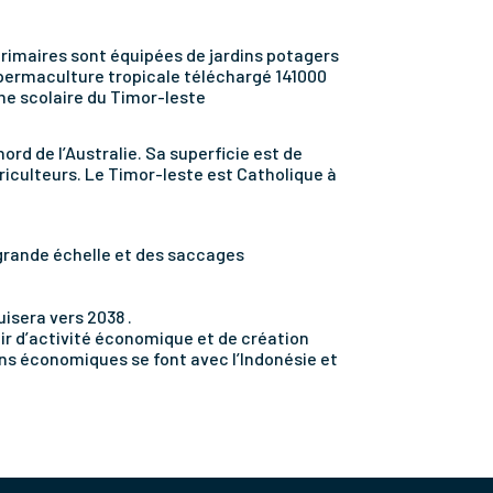
primaires sont équipées de jardins potagers
e permaculture tropicale téléchargé 141000
mme scolaire du Timor-leste
nord de l’Australie. Sa superficie est de
griculteurs. Le Timor-leste est Catholique à
 grande échelle et des saccages
uisera vers 2038 .
oir d’activité économique et de création
ons économiques se font avec l’Indonésie et